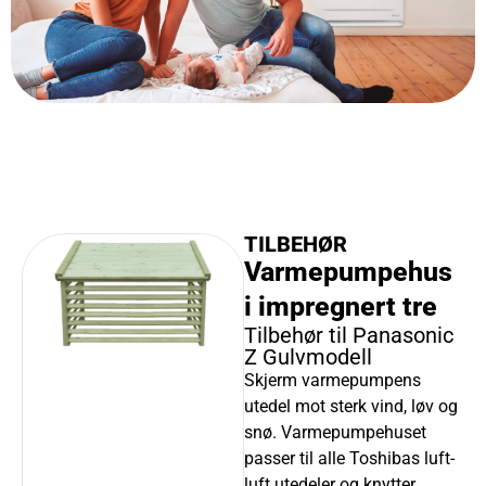
TILBEHØR
Varmepumpehus
i impregnert tre
Tilbehør til ​Panasonic
Z Gulvmodell
Skjerm varmepumpens
utedel mot sterk vind, løv og
snø. Varmepumpehuset
passer til alle Toshibas luft-
luft utedeler og knytter