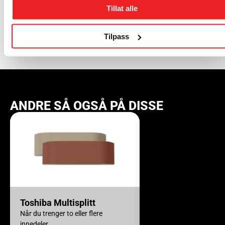
forespørsel
Tillat alle
Be om pristilbud
Tilpass
ANDRE SÅ OGSÅ PÅ DISSE
Toshiba Multisplitt
Haier Expert Nord
Når du trenger to eller flere
Sterkere ytelse, bedre op
Fra 23.490,-
innedeler