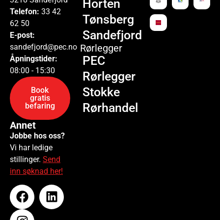
Horten
Telefon:
33 42
Tønsberg
62 50
Sandefjord
E-post:
sandefjord@pec.no
Rørlegger
PEC
Åpningstider:
08:00 - 15:30
Rørlegger
Stokke
Book
gratis
Rørhandel
befaring
Annet
Jobbe hos oss?
Vi har ledige
stillinger.
Send
inn søknad her!