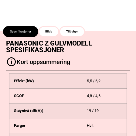
Spesifikasjoner
Bilde
Tilbehør
PANASONIC Z GULVMODELL
SPESIFIKASJONER
Kort oppsummering
Effekt (kW)
5,5 / 6,2
SCOP
4,8 / 4,6
Støynivå (dB(A))
19 / 19
Farger
Hvit