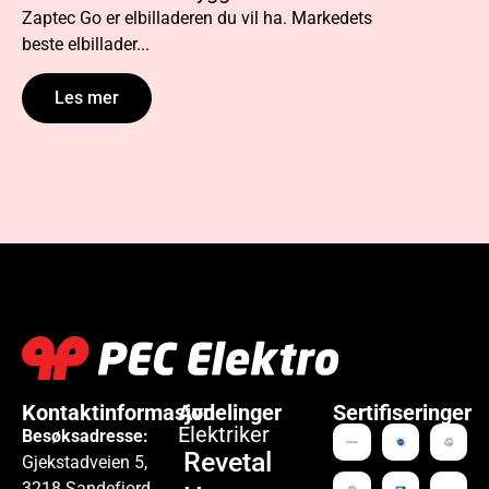
Zaptec Go er elbilladeren du vil ha. Markedets
De fleste el
beste elbillader...
foretrekker 
Les mer
Les m
Kontaktinformasjon
Avdelinger
Sertifiseringer
Elektriker
Besøksadresse:
Revetal
Gjekstadveien 5,
3218 Sandefjord