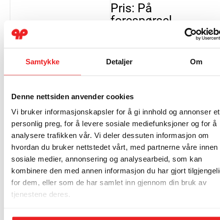
Pris: På
forespørsel
Be om pristilbud
Samtykke
Detaljer
Om
Varmepumpetak i
metall
Tilbehør til ​Panasonic
Denne nettsiden anvender cookies
Z Gulvmodell
Vi bruker informasjonskapsler for å gi innhold og annonser et
Får du ikke plassert
personlig preg, for å levere sosiale mediefunksjoner og for å
varmepumpens utedel i ly
analysere trafikken vår. Vi deler dessuten informasjon om
for nedbør? Et
hvordan du bruker nettstedet vårt, med partnerne våre innen
varmepumpetak kan sikre
sosiale medier, annonsering og analysearbeid, som kan
både bedre driftsforhold og
kombinere den med annen informasjon du har gjort tilgjengel
lengre levetid. Taket
for dem, eller som de har samlet inn gjennom din bruk av
beskytter effektivt utedelen
tjenestene deres.
mot regn, snø og takras.
Pris: På