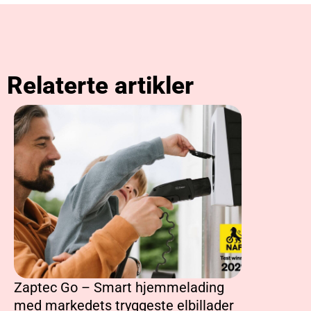
Relaterte artikler
Zaptec Go – Smart hjemmelading
Lading av
med markedets tryggeste elbillader
hjemme: 