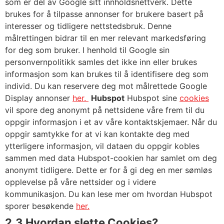
som er del av Google sitt innholdsnettverk. Dette
brukes for å tilpasse annonser for brukere basert på
interesser og tidligere nettstedsbruk. Denne
målrettingen bidrar til en mer relevant markedsføring
for deg som bruker. I henhold til Google sin
personvernpolitikk samles det ikke inn eller brukes
informasjon som kan brukes til å identifisere deg som
individ. Du kan reservere deg mot målrettede Google
Display annonser
her.
Hubspot
Hubspot sine
cookies
vil spore deg anonymt på nettsidene våre frem til du
oppgir informasjon i et av våre kontaktskjemaer. Når du
oppgir samtykke for at vi kan kontakte deg med
ytterligere informasjon, vil dataen du oppgir kobles
sammen med data Hubspot-cookien har samlet om deg
anonymt tidligere. Dette er for å gi deg en mer sømløs
opplevelse på våre nettsider og i videre
kommunikasjon. Du kan lese mer om hvordan Hubspot
sporer besøkende
her.
2.3 Hvordan slette Cookies?