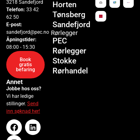
3218 Sandefjord
Horten
Telefon:
33 42
Tønsberg
62 50
Sandefjord
E-post:
sandefjord@pec.no
Rørlegger
PEC
Åpningstider:
08:00 - 15:30
Rørlegger
Stokke
Book
gratis
Rørhandel
befaring
Annet
Jobbe hos oss?
Vi har ledige
stillinger.
Send
inn søknad her!