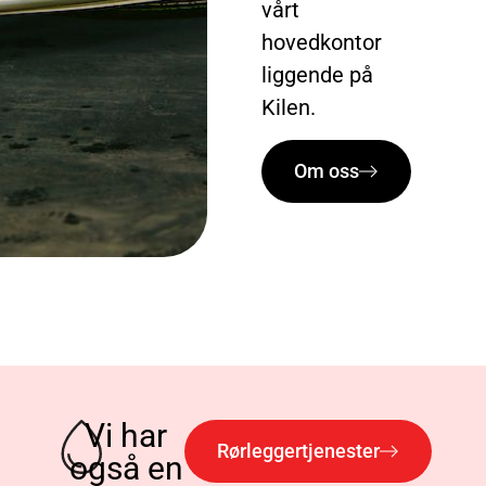
vårt
hovedkontor
liggende på
Kilen.
Om oss
Vi har
Rørleggertjenester
også en