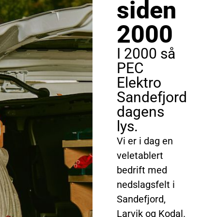
siden
2000
I 2000 så
PEC
Elektro
Sandefjord
dagens
lys.
Vi er i dag en
veletablert
bedrift med
nedslagsfelt i
Sandefjord,
Larvik og Kodal.