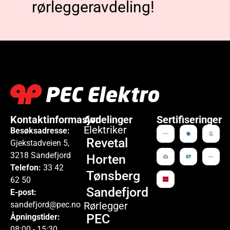
rørleggeravdeling!
Kontaktinformasjon
Avdelinger
Sertifiseringer
Elektriker
Besøksadresse:
Revetal
Gjekstadveien 5,
3218 Sandefjord
Horten
Telefon:
33 42
Tønsberg
62 50
Sandefjord
E-post:
sandefjord@pec.no
Rørlegger
PEC
Åpningstider:
08:00 - 15:30