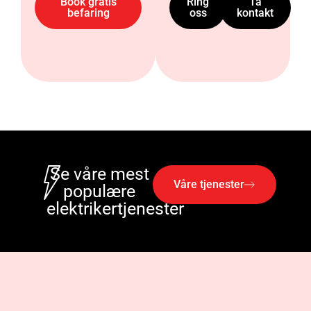
Book gratis
Ring
Ta
befaring
oss
kontakt
Se våre mest
Våre tjenester
populære
elektrikertjenester