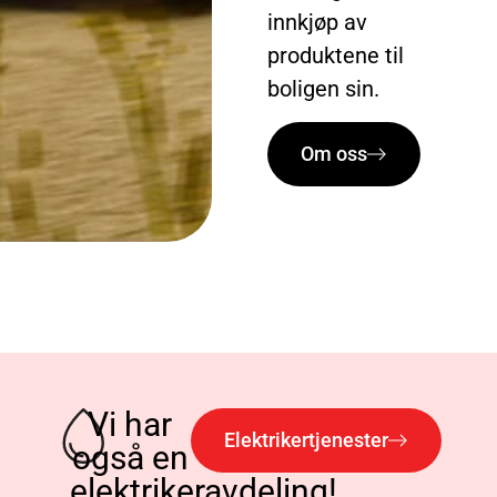
innkjøp av
produktene til
boligen sin.
Om oss
Vi har
Elektrikertjenester
også en
elektrikeravdeling!