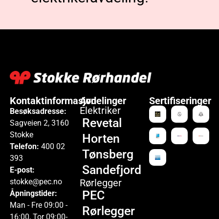
Kontaktinformasjon
Avdelinger
Sertifiseringer
Elektriker
Besøksadresse:
Revetal
Sagveien 2, 3160
Stokke
Horten
Telefon:
400 02
Tønsberg
393
Sandefjord
E-post:
stokke@pec.no
Rørlegger
PEC
Åpningstider:
Man - Fre 09:00 -
Rørlegger
16:00, Tor 09:00-