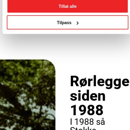
Tillat alle
Tilpass
Rørlegge
siden
1988
I 1988 så