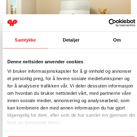
Samtykke
Detaljer
Om
Denne nettsiden anvender cookies
Vi bruker informasjonskapsler for å gi innhold og annonser
et personlig preg, for å levere sosiale mediefunksjoner og
Bytte ut varmtvannsberederen?
for å analysere trafikken vår. Vi deler dessuten informasjon
om hvordan du bruker nettstedet vårt, med partnerne våre
Dette bør du tenke over!
innen sosiale medier, annonsering og analysearbeid, som
Les artikkel
kan kombinere den med annen informasjon du har gjort
tilgjengelig for dem, eller som de har samlet inn gjennom din
bruk av tjenestene deres.