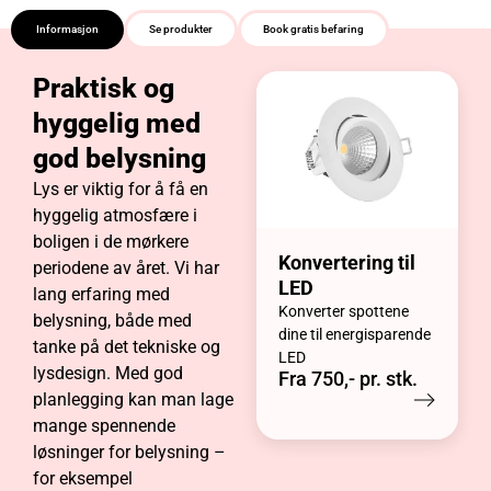
Informasjon
Se produkter
Book gratis befaring
Praktisk og
hyggelig med
god belysning
Lys er viktig for å få en
hyggelig atmosfære i
boligen i de mørkere
Konvertering til
periodene av året. Vi har
LED
lang erfaring med
Konverter spottene
belysning, både med
dine til energisparende
tanke på det tekniske og
LED
lysdesign. Med god
Fra 750,- pr. stk.
planlegging kan man lage
mange spennende
løsninger for belysning –
for eksempel