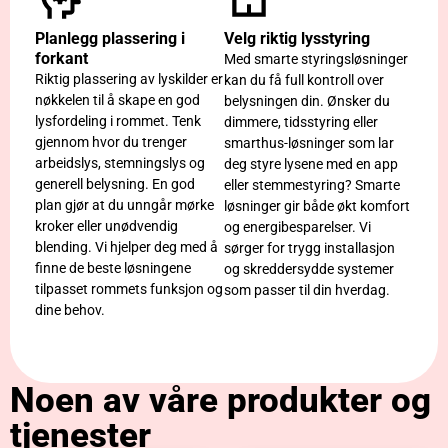
Planlegg plassering i
Velg riktig lysstyring
forkant
Med smarte styringsløsninger
Riktig plassering av lyskilder er
kan du få full kontroll over
nøkkelen til å skape en god
belysningen din. Ønsker du
lysfordeling i rommet. Tenk
dimmere, tidsstyring eller
gjennom hvor du trenger
smarthus-løsninger som lar
arbeidslys, stemningslys og
deg styre lysene med en app
generell belysning. En god
eller stemmestyring? Smarte
plan gjør at du unngår mørke
løsninger gir både økt komfort
kroker eller unødvendig
og energibesparelser. Vi
blending. Vi hjelper deg med å
sørger for trygg installasjon
finne de beste løsningene
og skreddersydde systemer
tilpasset rommets funksjon og
som passer til din hverdag.
dine behov.
Noen av våre produkter og
tjenester