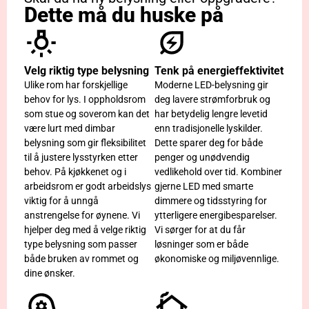
Dette må du huske på
Velg riktig type belysning
Tenk på energieffektivitet​
Ulike rom har forskjellige
Moderne LED-belysning gir
behov for lys. I oppholdsrom
deg lavere strømforbruk og
som stue og soverom kan det
har betydelig lengre levetid
være lurt med dimbar
enn tradisjonelle lyskilder.
belysning som gir fleksibilitet
Dette sparer deg for både
til å justere lysstyrken etter
penger og unødvendig
behov. På kjøkkenet og i
vedlikehold over tid. Kombiner
arbeidsrom er godt arbeidslys
gjerne LED med smarte
viktig for å unngå
dimmere og tidsstyring for
anstrengelse for øynene. Vi
ytterligere energibesparelser.
hjelper deg med å velge riktig
Vi sørger for at du får
type belysning som passer
løsninger som er både
både bruken av rommet og
økonomiske og miljøvennlige.
dine ønsker.