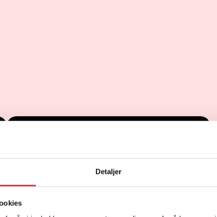
PEC
Detaljer
LÆRLING
ookies