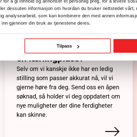
 for å gi innhold og annonser et personlig preg, for å levere sos
deler dessuten informasjon om hvordan du bruker nettstedet vårt,
og analysearbeid, som kan kombinere den med annen informasjon d
 inn gjennom din bruk av tjenestene deres.
Er du lærling og ser etter
Tilpass
en lærlingplass?
Selv om vi kanskje ikke har en ledig
stilling som passer akkurat nå, vil vi
gjerne høre fra deg. Send oss en åpen
søknad, så holder vi deg oppdatert om
nye muligheter der dine ferdigheter
kan skinne.