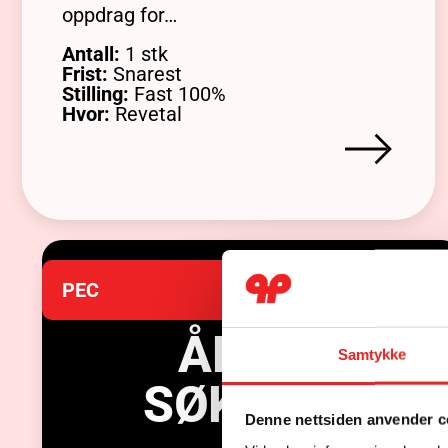
oppdrag for…
Antall:
1 stk
Frist:
Snarest
Stilling:
Fast 100%
Hvor:
Revetal
PEC
ÅPEN
Samtykke
SØKNAD
Denne nettsiden anvender c