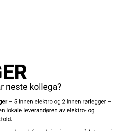
GER
vår neste kollega?
ger
– 5 innen elektro og 2 innen rørlegger –
en lokale leverandøren av elektro- og
fold.