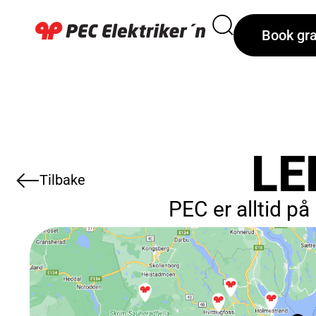
Book gra
LE
Tilbake
PEC er alltid på 