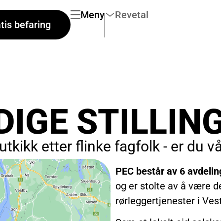
Meny
Revetal
tis befaring
DIGE STILLIN
utkikk etter flinke fagfolk - er du 
PEC består av 6 avdelin
og er stolte av å være d
rørleggertjenester i Vest