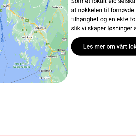
Som et lokalt eid selska
at nøkkelen til fornøyde
tilhørighet og en ekte fo
slik vi skaper løsninger
Les mer om vårt lo