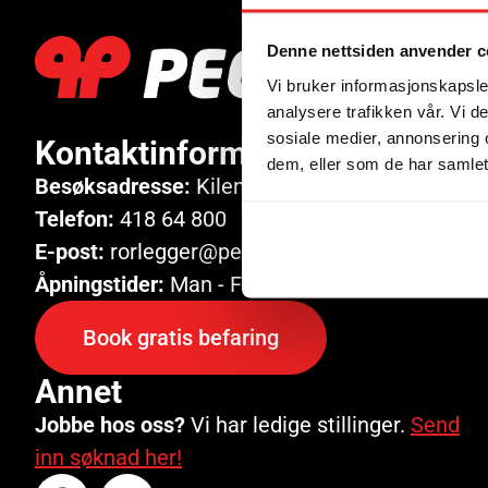
Denne nettsiden anvender c
Vi bruker informasjonskapsler
analysere trafikken vår. Vi 
sosiale medier, annonsering 
Kontaktinformasjon
dem, eller som de har samlet
Besøksadresse:
Kilengaten 2, 3117 Tønsberg
Telefon:
418 64 800
E-post:
rorlegger@pec.no
Åpningstider:
Man - Fre 07:30 - 15:30
Book gratis befaring
Annet
Jobbe hos oss?
Vi har ledige stillinger.
Send
inn søknad her!