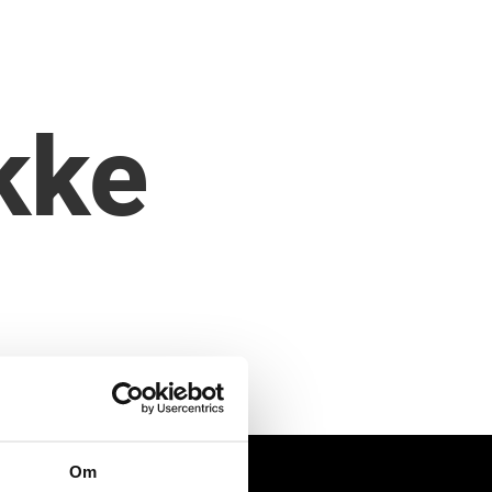
kke
Om