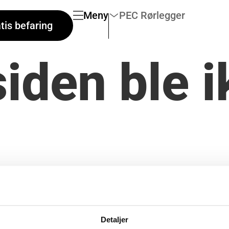
Meny
PEC Rørlegger
tis befaring
iden ble i
e adressen.
Detaljer