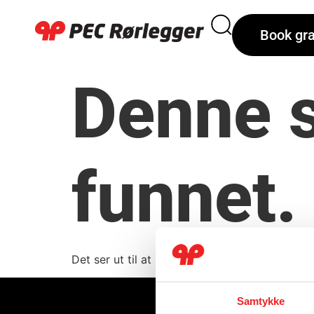
Book gra
Denne s
funnet.
Det ser ut til at ingenting ble funnet på denn
Samtykke