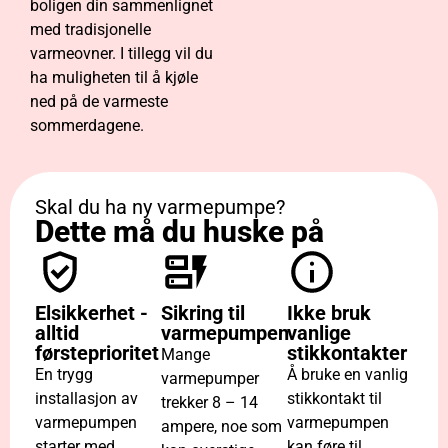
boligen din sammenlignet
med tradisjonelle
varmeovner. I tillegg vil du
ha muligheten til å kjøle
ned på de varmeste
sommerdagene.
Skal du ha ny varmepumpe?
Dette må du huske på
Elsikkerhet -
Sikring til
Ikke bruk
alltid
varmepumpen
vanlige
førsteprioritet
stikkontakter
Mange
En trygg
Å bruke en vanlig
varmepumper
installasjon av
stikkontakt til
trekker 8 – 14
varmepumpen
varmepumpen
ampere, noe som
starter med
kan føre til