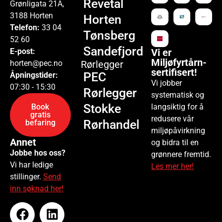
Revetal
Grønligata 21A,
3188 Horten
Horten
Telefon:
33 04
Tønsberg
52 60
Sandefjord
Vi er
E-post:
Miljøfyrtårn-
horten@pec.no
Rørlegger
sertifisert!
PEC
Åpningstider:
Vi jobber
07:30 - 15:30
Rørlegger
systematisk og
Stokke
langsiktig for å
Book
gratis
redusere vår
Rørhandel
befaring
miljøpåvirkning
Annet
og bidra til en
Jobbe hos oss?
grønnere fremtid.
Vi har ledige
Les mer her!
stillinger.
Send
inn søknad her!