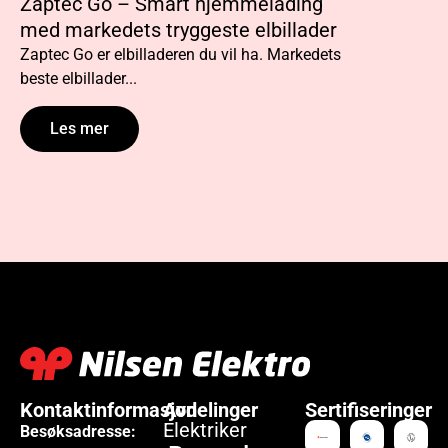
Zaptec Go – Smart hjemmelading
Lading av
med markedets tryggeste elbillader
hjemme: 
Zaptec Go er elbilladeren du vil ha. Markedets
De fleste el
beste elbillader...
foretrekker 
Les mer
Les m
Kontaktinformasjon
Avdelinger
Sertifiseringer
Elektriker
Besøksadresse: