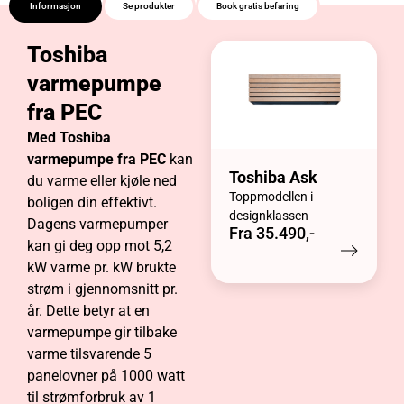
Informasjon
Se produkter
Book gratis befaring
Toshiba
varmepumpe
fra PEC
Med Toshiba
varmepumpe fra PEC
kan
Toshiba Ask
du varme eller kjøle ned
Toppmodellen i
boligen din effektivt.
designklassen
Dagens varmepumper
Fra 35.490,-
kan gi deg opp mot 5,2
kW varme pr. kW brukte
strøm i gjennomsnitt pr.
år. Dette betyr at en
varmepumpe gir tilbake
varme tilsvarende 5
panelovner på 1000 watt
til strømforbruk av 1