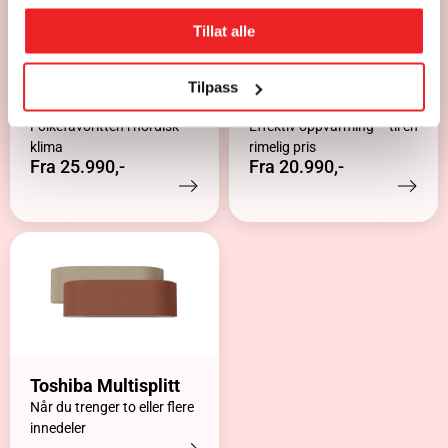
Tillat alle
Tilpass
Toshiba Polar
Toshiba Seiya
Folkefavoritten i nordisk
Effektiv oppvarming – til en
klima
rimelig pris
Fra 25.990,-
Fra 20.990,-
Toshiba Multisplitt
Når du trenger to eller flere
innedeler