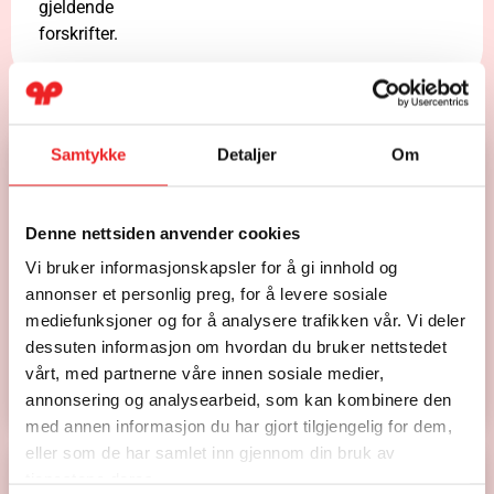
gjeldende
forskrifter.
Våre produkter fra Toshiba
Samtykke
Detaljer
Om
Denne nettsiden anvender cookies
Vi bruker informasjonskapsler for å gi innhold og
annonser et personlig preg, for å levere sosiale
Toshiba Ask
Toshiba Signatur
mediefunksjoner og for å analysere trafikken vår. Vi deler
Toppmodellen i
Når utseende teller
Fra 29.500,-
dessuten informasjon om hvordan du bruker nettstedet
designklassen
Fra 35.490,-
vårt, med partnerne våre innen sosiale medier,
annonsering og analysearbeid, som kan kombinere den
med annen informasjon du har gjort tilgjengelig for dem,
eller som de har samlet inn gjennom din bruk av
tjenestene deres.