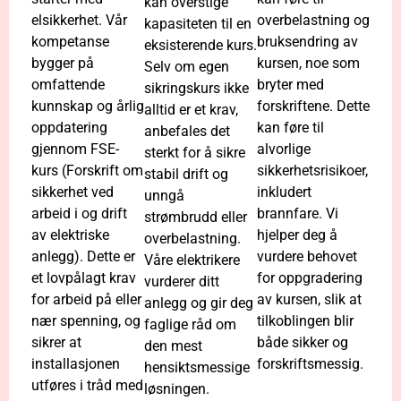
kan overstige
elsikkerhet. Vår
overbelastning og
kapasiteten til en
kompetanse
bruksendring av
eksisterende kurs.
bygger på
kursen, noe som
Selv om egen
omfattende
bryter med
sikringskurs ikke
kunnskap og årlig
forskriftene. Dette
alltid er et krav,
oppdatering
kan føre til
anbefales det
gjennom FSE-
alvorlige
sterkt for å sikre
kurs (Forskrift om
sikkerhetsrisikoer,
stabil drift og
sikkerhet ved
inkludert
unngå
arbeid i og drift
brannfare. Vi
strømbrudd eller
av elektriske
hjelper deg å
overbelastning.
anlegg). Dette er
vurdere behovet
Våre elektrikere
et lovpålagt krav
for oppgradering
vurderer ditt
for arbeid på eller
av kursen, slik at
anlegg og gir deg
nær spenning, og
tilkoblingen blir
faglige råd om
sikrer at
både sikker og
den mest
installasjonen
forskriftsmessig.
hensiktsmessige
utføres i tråd med
løsningen.