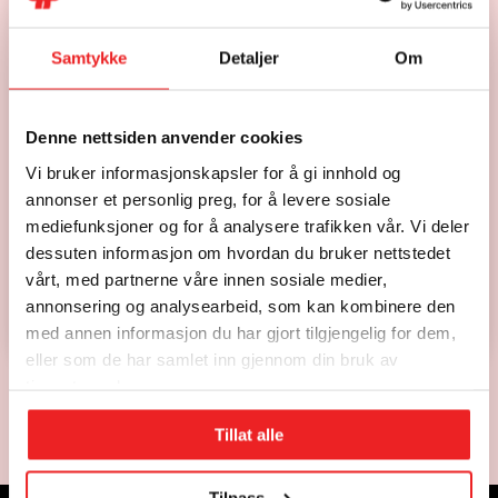
standard og sertifisering.
Samtykke
Detaljer
Om
750-2 Automatiske
brannalarmanlegg
Denne nettsiden anvender cookies
Brannalarmanlegg er blant de
Vi bruker informasjonskapsler for å gi innhold og
viktigste installasjonene i
annonser et personlig preg, for å levere sosiale
ethvert bygg, og har krav til
kontroll hver 12 måned. PEC
mediefunksjoner og for å analysere trafikken vår. Vi deler
Elektro er sertifiserte innenfor
dessuten informasjon om hvordan du bruker nettstedet
både prosjektering og
vårt, med partnerne våre innen sosiale medier,
kontroller av automatiske
annonsering og analysearbeid, som kan kombinere den
brannalarmanlegg.
med annen informasjon du har gjort tilgjengelig for dem,
eller som de har samlet inn gjennom din bruk av
tjenestene deres.
Tillat alle
Tilpass