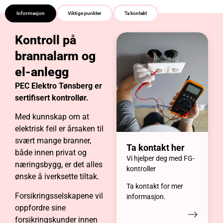
Informasjon
Viktige punkter
Ta kontakt
Kontroll på
brannalarm og
el-anlegg
PEC Elektro Tønsberg er
sertifisert kontrollør.
Med kunnskap om at
elektrisk feil er årsaken til
svært mange branner,
Ta kontakt her
både innen privat og
Vi hjelper deg med FG-
næringsbygg, er det alles
kontroller
ønske å iverksette tiltak.
Ta kontakt for mer
Forsikringsselskapene vil
informasjon.
oppfordre sine
forsikringskunder innen