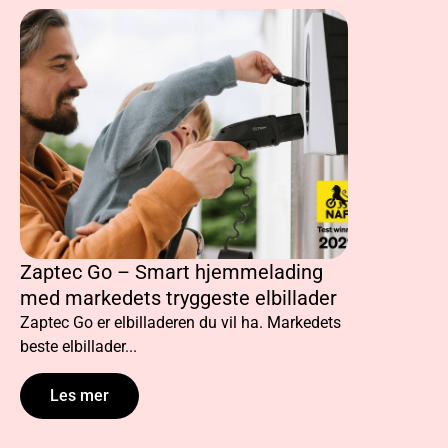
Zaptec Go – Smart hjemmelading
Lading av
med markedets tryggeste elbillader
hjemme: 
Zaptec Go er elbilladeren du vil ha. Markedets
De fleste el
beste elbillader...
foretrekker 
Les mer
Les m