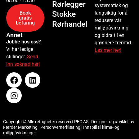
08:00 - 15:30
Rørlegger
systematisk og
Stokke
langsiktig for å
Book
gratis
redusere vår
Rørhandel
befaring
miljøpåvirkning
Annet
og bidra til en
Jobbe hos oss?
grønnere fremtid.
Vi har ledige
Les mer her!
stillinger.
Send
inn søknad her!
Copyright © Alle rettigheter reservert PEC AS | Designet og utviklet av
Færder Marketing
|
Personvernerklæring
|
Innspill til klima- og
miljøpåvirkninger