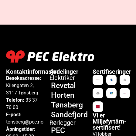
Kontaktinformasjon
Avdelinger
Sertifiseringer
Elektriker
Besøksadresse:
Revetal
Kilengaten 2,
3117 Tønsberg
Horten
Telefon:
33 37
Tønsberg
70 00
Sandefjord
Vi er
E-post:
Miljøfyrtårn-
tonsberg@pec.no
Rørlegger
sertifisert!
PEC
Åpningstider:
Vi jobber