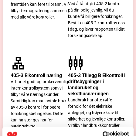
Ved å få utført 405-2 kontroll
fremtiden kan føre til brann. Vi
på din bolig jevnlig, vil du
tilbyr termografering sammen
kunne få billigere forsikringer.
med alle våre kontroller.
Bestill en 405-2 kontroll av oss
i dag, og lever rapporten til ditt
forsikringsselskap.
405-3 Elkontroll næring
405-3 Tillegg B Elkontroll i
driftsbygninger i
Vi har et godt og brukervennlig
landbruket og
internkontrollsystem som vi
veksthusnæringen
tilbyr våre næringskunder.
Landbruk har ofte tøffe
Samtidig kan man avtale bruk
forhold for det elekriske
av 405-3 kontroll for bedre
anlegget, og høyere krav til
forsikringsbetingelser. Dette
sikkerhet og jevnlige kontroller.
kan ha stor gevinst for
Vi tilbyr landbrukskontroller
næringsbygg.
med termografering iht. FG-