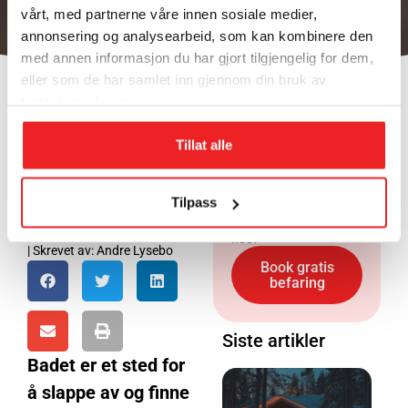
vårt, med partnerne våre innen sosiale medier,
annonsering og analysearbeid, som kan kombinere den
med annen informasjon du har gjort tilgjengelig for dem,
eller som de har samlet inn gjennom din bruk av
tjenestene deres.
Inspirasjon til
Din lokale
det nye badet
Tillat alle
elektriker og
rørlegger i
i 2025
Vestfold
Tilpass
Har du spørsmål eller
1. juli 2019
trenger du hjelp med
| Sist endret 30. januar 2025
noe?
| Skrevet av:
Andre Lysebo
Book gratis
befaring
Siste artikler
Badet er et sted for
å slappe av og finne