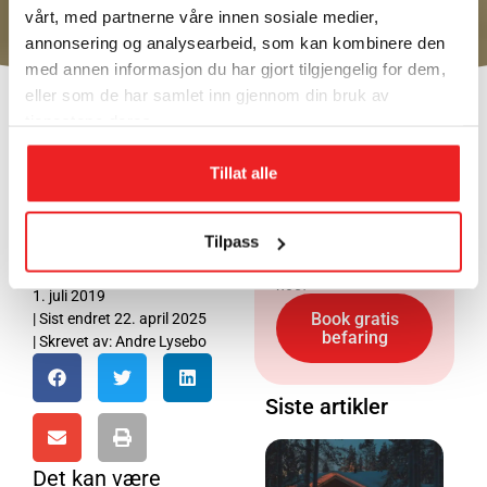
vårt, med partnerne våre innen sosiale medier,
annonsering og analysearbeid, som kan kombinere den
med annen informasjon du har gjort tilgjengelig for dem,
eller som de har samlet inn gjennom din bruk av
tjenestene deres.
Bytte ut
Din lokale
varmtvannsberederen?
Tillat alle
elektriker og
rørlegger i
Dette bør du
Vestfold
Tilpass
Har du spørsmål eller
tenke over!
trenger du hjelp med
noe?
1. juli 2019
Book gratis
| Sist endret 22. april 2025
befaring
| Skrevet av:
Andre Lysebo
Siste artikler
Det kan være